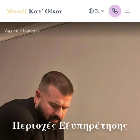
Μασάζ
Κατ' Οίκον
EL
Αρχική
Περιοχές
Περιοχές Εξυπηρέτησης